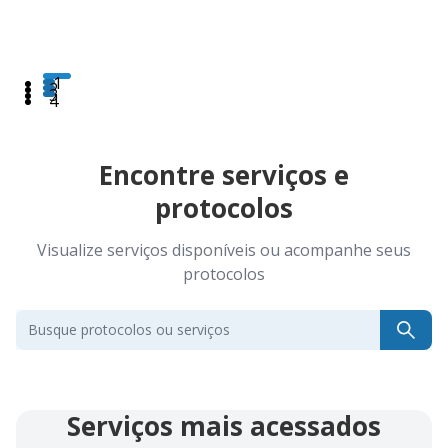
1
2
3
4
Encontre serviços e
protocolos
Visualize serviços disponíveis ou acompanhe seus
protocolos
Busque protocolos ou serviços
Serviços mais acessados