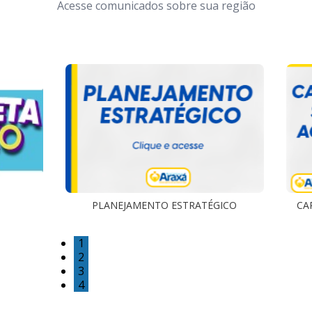
Acesse comunicados sobre sua região
PLANEJAMENTO ESTRATÉGICO
CA
1
2
3
4